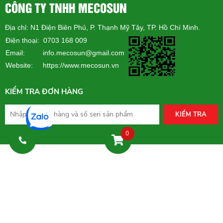
CÔNG TY TNHH MECOSUN
Địa chỉ: N1 Điện Biên Phủ, P. Thạnh Mỹ Tây, TP. Hồ Chí Minh.
Điện thoại: 0703 168 009
Email: info.mecosun@gmail.com
Website:
https://www.mecosun.vn
KIỂM TRA ĐƠN HÀNG
KIỂM TRA
0
ĐĂNG KÝ NHẬN TIN KHUYẾN MÃI
CHỨNG NHẬN