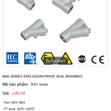
Tap to expand
BAG SERIES EXPLOSION-PROOF SEAL BUSHINGS
Mã sản phẩm:
BAG Series
Giá:
Liên hệ
- Ren: M20~M63
0C
0
0
- t
work: -60
C~100
C