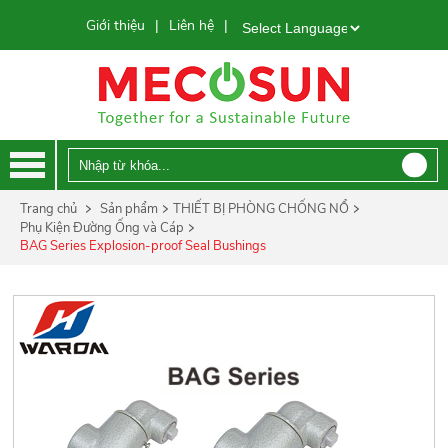
Giới thiệu
Liên hệ
|
|
Powered by
Trang chủ
Sản phẩm
THIẾT BỊ PHÒNG CHỐNG NỔ
Phụ Kiện Đường Ống và Cáp
BAG Series Explosion-proof Seal Bushings