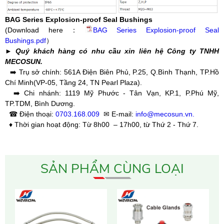
BAG Series Explosion-proof Seal Bushings
(Download here：
BAG Series Explosion-proof Seal
Bushings.pdf
）
► Quý khách hàng có nhu cầu xin liên hệ Công ty TNHH
MECOSUN.
➡️ Trụ sở chính: 561A Điện Biên Phủ, P.25, Q.Bình Thạnh, TP.Hồ
Chí Minh(VP-05, Tầng 24, TN Pearl Plaza).
➡️ Chi nhánh: 1119 Mỹ Phước - Tân Vạn, KP.1, P.Phú Mỹ,
TP.TDM, Bình Dương.
☎ Điện thoại:
0703.168.009
✉ E-mail:
info@mecosun.vn.
♦ Thời gian hoạt động: Từ 8h00 – 17h00, từ Thứ 2 - Thứ 7.
SẢN PHẨM CÙNG LOẠI