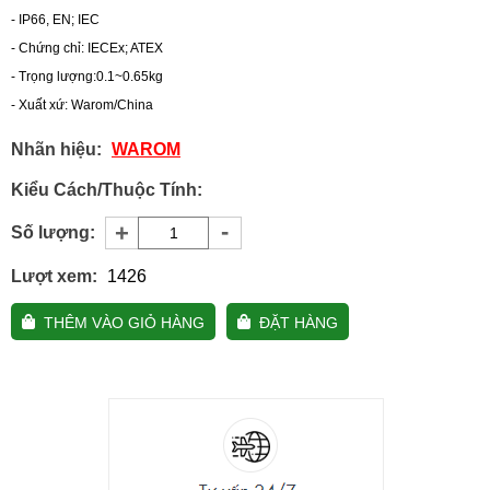
- IP66, EN; IEC
- Chứng chỉ: IECEx; ATEX
- Trọng lượng:0.1~0.65kg
- Xuất xứ: Warom/China
Nhãn hiệu:
WAROM
Kiểu Cách/Thuộc Tính:
-
+
Số lượng:
Lượt xem:
1426
THÊM VÀO GIỎ HÀNG
ĐẶT HÀNG