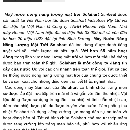
Máy nước nóng năng lượng mặt trời Solahart
Sunheat được
sản xuất tại Việt Nam bởi tập đoàn Solahart Indsutries Pty Ltd với
đại diện tại Việt Nam là Công ty TNHH Rheem Việt Nam. Nhà
máy Rheem Việt Nam hiện đại có diện tích 33.000 m2 và vốn đầu
tư hơn 20 triệu USD đặt tại tỉnh Bình Dương.
Máy Nước Nóng
Năng Lượng Mặt Trời Solahart
đã tạo dựng được danh tiếng
tuyệt vời về chất lượng và hiệu quả.
Với hơn 65 năm hoạt
động
trong lĩnh vực năng lượng mặt trời và hơn một triệu hệ thống
được bán trên toàn thế giới,
Solahart là một công ty đáng tin
cậy của nước Úc
với các chi nhánh trên toàn thế giới. Tất cả các
hệ thống nước nóng năng lượng mặt trời của chúng tôi được thiết
kế và sản xuất cho những điều kiện thời tiết khắc nghiệt nhất.
Các dòng máy Sunheat của
Solahart
có bình chứa tráng men
sứ được lắp đặt trực tiếp trên mái nhà và gắn với tấm thu nhiệt. Vật
liệu đồng được sử dụng trong tấm thu nhiệt vì tính dẫn nhiệt cao,
đảm bảo nhiệt lượng tối đa được truyền vào nước. Tấm phẳng thu
nhiệt Solahart sử dụng kiếng cường lực mang đến sự an toàn và
hoạt động bền bỉ. Tất cả bình chứa Solahart chế tạo từ thép mềm
được tăng cường lớp tráng men bảo vệ, phù hợp với nhiều ứng
dụng hơn thép không gỉ.