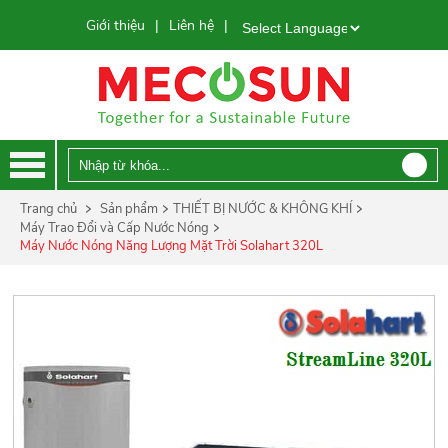
Giới thiệu
Liên hệ
|
|
Powered by
Trang chủ
Sản phẩm
THIẾT BỊ NƯỚC & KHÔNG KHÍ
Máy Trao Đổi và Cấp Nước Nóng
Máy Nước Nóng Năng Lượng Mặt Trời Solahart 320L