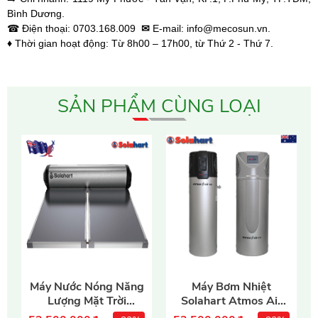
Bình Dương.
☎ Điện thoại: 0703.168.009
✉
E-mail: info@mecosun.vn.
♦
Thời gian hoạt động: Từ 8h00 – 17h00, từ Thứ 2 - Thứ 7.
SẢN PHẨM CÙNG LOẠI
- Dung tích: 300Lít
- Dung tích: 180/270Lít
Máy Nước Nóng Năng
Máy Bơm Nhiệt
- Công suất điện: 2.4kW
Lượng Mặt Trời
- Công suất: 1.7/3.6kW
Solahart Atmos Air
Solahart 300L
180L/270L
- Tấm Phẳng Thu Nhiệt
- Dòng điện: 10.4/13A