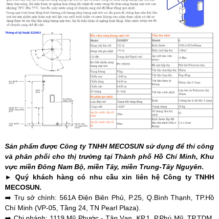
Sản phẩm được Công ty TNHH MECOSUN sử dụng để thi công
và phân phối cho thị trường tại Thành phố Hồ Chí Minh, Khu
vực miền Đông Nam Bộ, miền Tây, miền Trung-Tây Nguyên.
► Quý khách hàng có nhu cầu xin liên hệ Công ty TNHH
MECOSUN.
➡️ Trụ sở chính: 561A Điện Biên Phủ, P.25, Q.Bình Thạnh, TP.Hồ
Chí Minh (VP-05, Tầng 24, TN Pearl Plaza).
➡️ Chi nhánh: 1119 Mỹ Phước - Tân Vạn, KP.1, P.Phú Mỹ, TP.TDM,