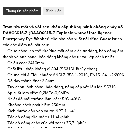
Thông tin sản phẩm
Bình luận
Trạm rửa mắt và vòi sen khẩn cấp thông minh chống cháy nổ
DAAO6615-Z
(
DAAO6615-Z Explosion-proof Intelligence
Emergency Eye Washer
) của nhà sản xuất nổi tiếng
Guardist
có
các đặc điểm nổi bật sau:
+ Chức năng: cơ thể rửa/đục mắt cảm giác tự động, báo động âm
thanh và ánh sáng, báo động không dây từ xa, lớp cách nhiệt
+ Chiều cao: 2410mm
+ Chất liệu: thép không gỉ 304 (SS316L là tùy chọn)
+ Chứng chỉ & Tiêu chuẩn: ANSI Z 358.1-2016, EN15154.1/2:2006
+ Độ dày thành ống: 2,5mm
+ Tùy chọn: ánh sáng, báo động, nâng cấp vật liệu lên SS316
+ Áp suất làm việc: 0,2MPa-0,6MPa
+ Nhiệt độ môi trường làm việc: 5°C -40°C
+ Khoảng cách phát hiện: 250mm
+ Kích thước đầu vào và ra: NPT 1 1/4”
+ Tốc độ dòng rửa mắt: ≥11,4L/phút
+ Tốc độ dòng chảy của vòi sen: ≥75,7L/phút