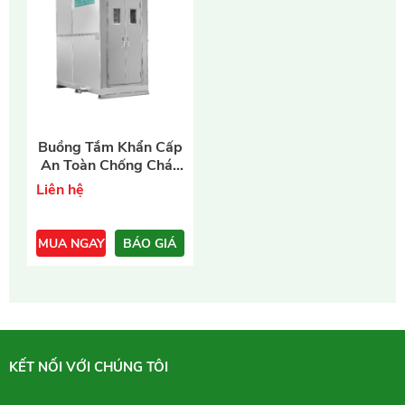
Buồng Tắm Khẩn Cấp
- Công suất: 5kW
An Toàn Chống Cháy
- Dung tích nước: 1000L
Nổ Guardist
- In/Out nước: R1-1/4"; R2"
Liên hệ
- Vật liệu: Inox 316
- KT: 2200x 2800x2950mm
- Bảo hành: 12 tháng
MUA NGAY
BÁO GIÁ
KẾT NỐI VỚI CHÚNG TÔI