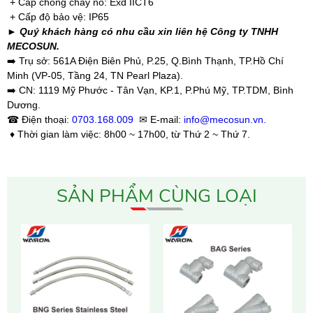
+ Cấp chống cháy nổ: Exd IICT6
+ Cấp độ bảo vệ: IP65
► Quý khách hàng có nhu cầu xin liên hệ Công ty TNHH
MECOSUN.
➡️ Trụ sở: 561A Điện Biên Phủ, P.25, Q.Bình Thạnh, TP.Hồ Chí
Minh (VP-05, Tầng 24, TN Pearl Plaza).
➡️ CN: 1119 Mỹ Phước - Tân Vạn, KP.1, P.Phú Mỹ, TP.TDM, Bình
Dương.
☎ Điện thoại:
0703.168.009
✉ E-mail:
info@mecosun.vn.
♦ Thời gian làm việc: 8h00 ~ 17h00, từ Thứ 2 ~ Thứ 7.
SẢN PHẨM CÙNG LOẠI