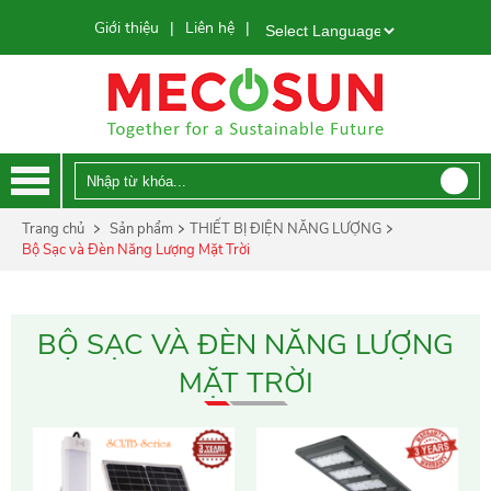
Giới thiệu
Liên hệ
|
|
Powered by
Trang chủ
Sản phẩm
THIẾT BỊ ĐIỆN NĂNG LƯỢNG
Bộ Sạc và Đèn Năng Lượng Mặt Trời
BỘ SẠC VÀ ĐÈN NĂNG LƯỢNG
MẶT TRỜI