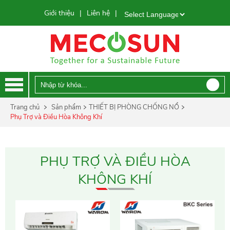
Giới thiệu
Liên hệ
|
|
Powered by
Trang chủ
Sản phẩm
THIẾT BỊ PHÒNG CHỐNG NỔ
Phụ Trợ và Điều Hòa Không Khí
PHỤ TRỢ VÀ ĐIỀU HÒA
KHÔNG KHÍ