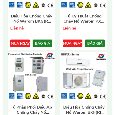
- BTU: 24K/40K
- U/I: 220~690VAC/10A
Điều Hòa Chống Cháy
Tủ Kỹ Thuật Chống
2
2
0
0
- S
Nổ Warom BKG(R)
phòng: 27~80m
Cháy Nổ Warom PXB
- t
C work: -20~55
C
Series
Series
- IP66, EN; IEC
- Áp suất: 4bar~8bar
Liên hệ
Liên hệ
- Chứng chỉ: IECEx; ATEX
- Chứng chỉ: IECEx; ATEX
- Trọng lượng:129~174kg
- Xuất xứ: Warom/China
- Xuất xứ: Warom/China
MUA NGAY
BÁO GIÁ
MUA NGAY
BÁO GIÁ
- Vmax/Imax: 690V/630A
- BTU: 18K/24K
Tủ Phân Phối Điều Áp
Điều Hòa Chống Cháy
0
0
2
2
- t
C work: -10~55
Chống Cháy Nổ
C
- S
Nổ Warom BKF(R)
phòng: 22~44m