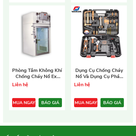
- Bộ khoá,
Phòng Tắm Không Khí
- Điện áp: 220~380VAC
Dụng Cụ Chống Cháy
- Bộ lục giác,
Chống Cháy Nổ Ex-
Nổ Và Dụng Cụ Phần
- Vật liệu: Inox316/Panel
- Bộ kiềm,
ASR
Cứng
- Điều khiển: PLC/Vi xử lý
Liên hệ
Liên hệ
- Búa và Đục,
- Tích hợp khoá liên động
- Bộ tua vít,
- Bảo hành: 12 tháng.
- ......,
MUA NGAY
BÁO GIÁ
MUA NGAY
BÁO GIÁ