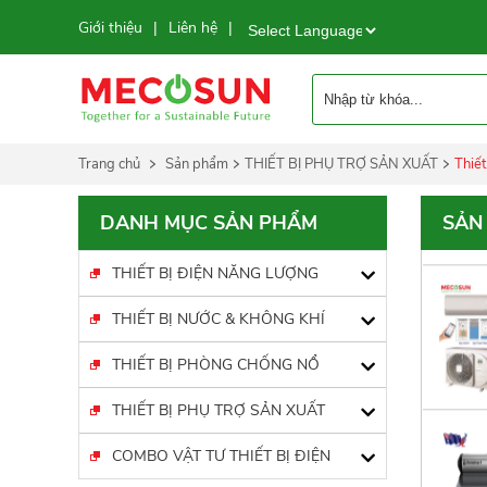
Giới thiệu
Liên hệ
|
|
Powered by
Trang chủ
Sản phẩm
THIẾT BỊ PHỤ TRỢ SẢN XUẤT
Thiế
DANH MỤC SẢN PHẨM
SẢN
THIẾT BỊ ĐIỆN NĂNG LƯỢNG
THIẾT BỊ NƯỚC & KHÔNG KHÍ
THIẾT BỊ PHÒNG CHỐNG NỔ
THIẾT BỊ PHỤ TRỢ SẢN XUẤT
COMBO VẬT TƯ THIẾT BỊ ĐIỆN