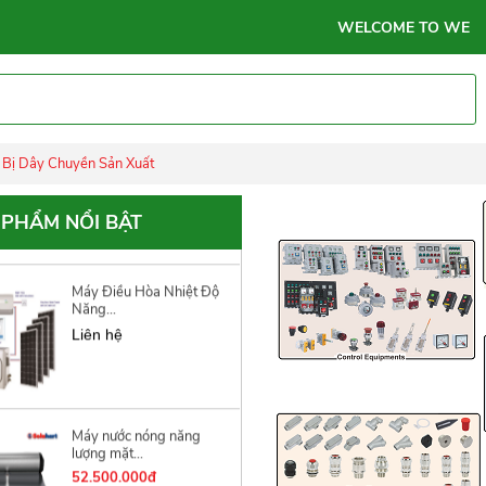
năng lượng...
WELCOME TO WEBSITE ME
Liên hệ
Quạt hút gió âm tường
năng...
t Bị Dây Chuyền Sản Xuất
Liên hệ
 PHẨM NỔI BẬT
Máy Điều Hòa Nhiệt Độ
Năng...
Liên hệ
Máy nước nóng năng
lượng mặt...
52.500.000đ
68.000.000đ