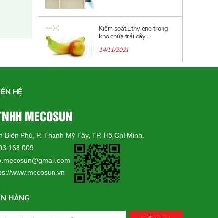
Kiểm soát Ethylene trong
kho chứa trái cây,...
14/11/2021
Nguyên nhân và Giải pháp
khắc phục hiện...
IÊN HỆ
31/07/2021
 TNHH MECOSUN
ện Biên Phủ, P. Thạnh Mỹ Tây, TP. Hồ Chí Minh.
Giải pháp kiểm soát và
điều khiển nhiệt...
703 168 009
22/06/2021
.mecosun@gmail.com
tps://www.mecosun.vn
ƠN HÀNG
Giám Sát Năng Lượng và
Tầm quan trọng trong...