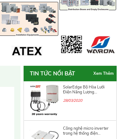
Storage System cho
Doanh...
05/04/2021
Qui trình về làm sạch vệ
sinh cá nhân khi...
03/04/2020
TIN TỨC NỔI BẬT
Xem Thêm
SolarEdge Bộ Hòa Lưới
Điện Năng Lượng...
28/03/2020
Công nghệ micro inverter
trong hệ thống điện...
24/03/2020