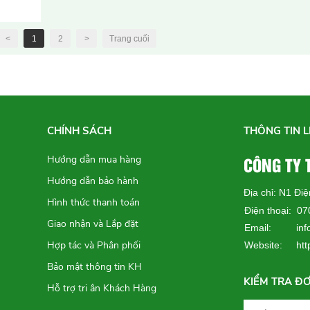
<
1
2
>
Trang cuối
Phích cắm và Ổ cắm
chống cháy...
Liên hệ
CHÍNH SÁCH
THÔNG TIN L
Ổ cắm di động chống
cháy nổ...
CÔNG TY
Hướng dẫn mua hàng
Liên hệ
Hướng dẫn bảo hành
Địa chỉ: N1 Đi
Hình thức thanh toán
Điện thoại: 0
Giao nhận và Lắp đặt
Hệ thống hộp điều khiển
Email: info
chống...
Hợp tác và Phân phối
Website:
ht
Liên hệ
Bảo mật thông tin KH
KIỂM TRA Đ
Hỗ trợ tri ân Khách Hàng