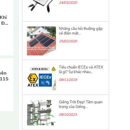
Khí
Những câu hỏi thường gặp
y Đa
về điện mặt...
s
25/02/2020
Tiêu chuẩn IECEx và ATEX
là gì? Sự khác nhau...
09/11/2019
yên
-11S
Giếng Trời Đẹp! Tầm quan
trọng của Giếng...
09/10/2023
Tầm Quan Trọng của Hệ