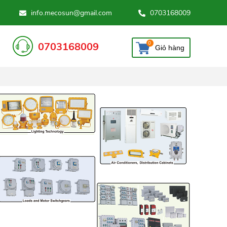
19/06/2021
COSUN ! CHÚNG TÔI CAM KẾT CUNG CẤP THIẾT BỊ CHÍNH HÃNG 
info.mecosun@gmail.com
0703168009
0
0703168009
Giỏ hàng
Nông Nghiệp Hữu Cơ là
gì? Nguyên tắc và...
11/06/2021
Giải pháp lưu trữ Hydrogen
- Nguồn nhiên liệu...
11/06/2021
Cách Mạng 4.0 trong Nông
Nghiệp ở Việt N...
11/06/2021
Giải pháp ESS - Energy