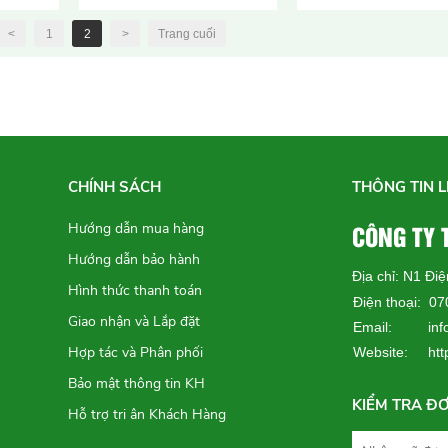
Phích cắm Ổ cắm chống
cháy...
<
1
2
>
Trang cuối
Liên hệ
Phích cắm và Ổ cắm
chống cháy...
CHÍNH SÁCH
THÔNG TIN L
Liên hệ
CÔNG TY
Hướng dẫn mua hàng
Hướng dẫn bảo hành
Địa chỉ: N1 Đi
Ổ cắm di động chống
Hình thức thanh toán
cháy nổ...
Điện thoại: 0
Giao nhận và Lắp đặt
Liên hệ
Email: info
Hợp tác và Phân phối
Website:
ht
Bảo mật thông tin KH
KIỂM TRA Đ
Hỗ trợ tri ân Khách Hàng
Hệ thống hộp điều khiển
chống...