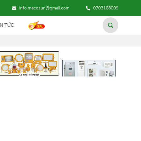
E MECOSUN ! CHÚNG TÔI CAM KẾT CUNG CẤP THIẾT BỊ CHÍNH H
info.mecosun@gmail.com
0703168009
Giám Sát Năng Lượng và
Tầm quan trọng trong...
IN TỨC
19/06/2021
Nông Nghiệp Hữu Cơ là
gì? Nguyên tắc và...
11/06/2021
Giải pháp lưu trữ Hydrogen
- Nguồn nhiên liệu...
11/06/2021
Cách Mạng 4.0 trong Nông
Nghiệp ở Việt N...