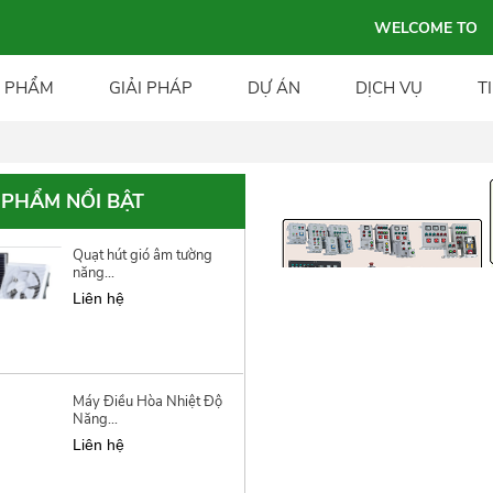
Liên hệ
WELCOME TO WEBSIT
 PHẨM
GIẢI PHÁP
DỰ ÁN
DỊCH VỤ
T
Quạt trần công nghiệp
năng lượng...
Liên hệ
 PHẨM NỔI BẬT
Quạt hút gió âm tường
năng...
Liên hệ
Máy Điều Hòa Nhiệt Độ
Năng...
Liên hệ