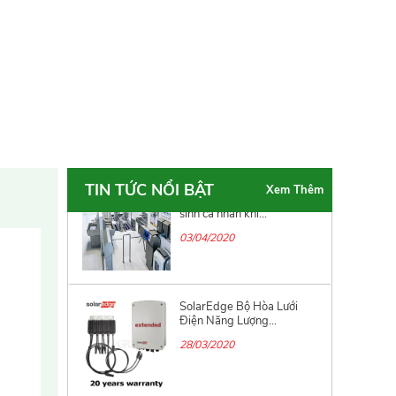
11/06/2021
Giải pháp ESS - Energy
Storage System cho
Doanh...
05/04/2021
TIN TỨC NỔI BẬT
Xem Thêm
Qui trình về làm sạch vệ
sinh cá nhân khi...
03/04/2020
SolarEdge Bộ Hòa Lưới
Điện Năng Lượng...
28/03/2020