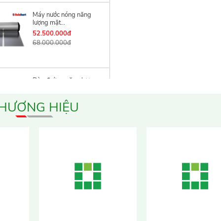
Máy nước nóng năng
lượng mặt...
52.500.000đ
68.000.000đ
Đèn đường năng lượng
mặt...
Liên hệ
HƯƠNG HIỆU
Đèn Còi báo động tích
hợp...
Liên hệ
Đèn pha LED chống
cháy nổ Warom...