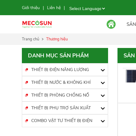
Giới thiệu
Liên hệ
|
|
Powered by
SẢN
Trang chủ
Thương hiệu
DANH MỤC SẢN PHẨM
SẢN
THIẾT BỊ ĐIỆN NĂNG LƯỢNG
THIẾT BỊ NƯỚC & KHÔNG KHÍ
THIẾT BỊ PHÒNG CHỐNG NỔ
THIẾT BỊ PHỤ TRỢ SẢN XUẤT
COMBO VẬT TƯ THIẾT BỊ ĐIỆN