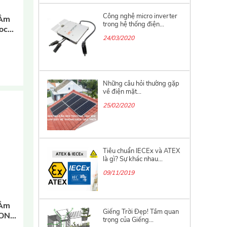
Công nghệ micro inverter
 Âm
trong hệ thống điện...
oc
0N
24/03/2020
Những câu hỏi thường gặp
về điện mặt...
25/02/2020
Tiêu chuẩn IECEx và ATEX
là gì? Sự khác nhau...
09/11/2019
 Âm
Giếng Trời Đẹp! Tầm quan
ION
trọng của Giếng...
50
h