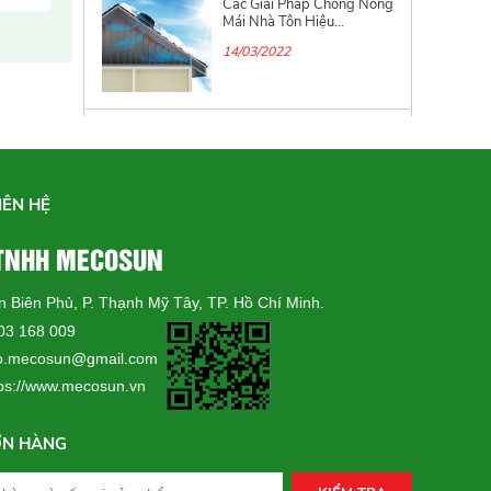
Các Giải Pháp Chống Nóng
Mái Nhà Tôn Hiệu...
14/03/2022
Kiểm soát Ethylene trong
kho chứa trái cây,...
14/11/2021
IÊN HỆ
 TNHH MECOSUN
Nguyên nhân và Giải pháp
khắc phục hiện...
ện Biên Phủ, P. Thạnh Mỹ Tây, TP. Hồ Chí Minh.
31/07/2021
703 168 009
.mecosun@gmail.com
tps://www.mecosun.vn
Giải pháp kiểm soát và
điều khiển nhiệt...
ƠN HÀNG
22/06/2021