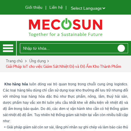
Giới thiệu
Liên hệ
|
|
Powered by
Trang chủ
Ứng dụng
Giải Pháp IoT cho việc Giám Sát Nhiệt Độ và Độ Ẩm Kho Thành Phẩm
Kho hàng hóa
luôn đóng vai trò quan trọng trong chuỗi cung ứng logistics.
Các loại hàng tiêu dùng chỉ cần sử dụng loại kho thường để lưu trữ nhưng đối
với những loại hàng hóa đặc thù như thực phẩm, nông, lâm, thuỷ hải sản,
dược phẩm hay vắc xin thì luôn yêu cầu khắt khe về điều kiện về nhiệt độ và
độ ẩm trong bảo quản. Do đó, các đơn vị vận hành kho cần có hệ thống giám
sát nhiệt độ độ ẩm. Tuy nhiên hệ thống giám sát hiện tại vẫn còn nhiều bất cập
như:
+ Giải pháp giám sát còn sơ sài, lãng phí nhân sự ghi chép và làm báo cáo thủ