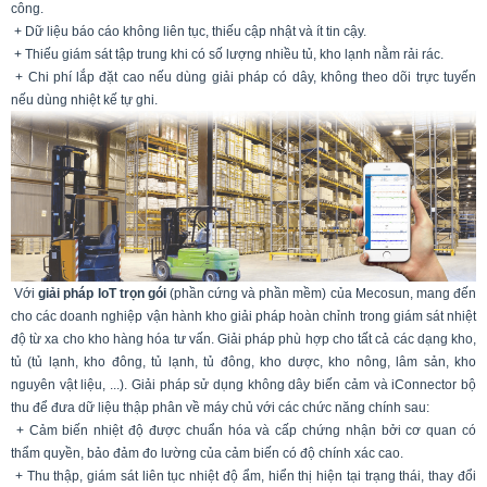
công.
+ Dữ liệu báo cáo không liên tục, thiếu cập nhật và ít tin cậy.
+ Thiếu giám sát tập trung khi có số lượng nhiều tủ, kho lạnh nằm rải rác.
+ Chi phí lắp đặt cao nếu dùng giải pháp có dây, không theo dõi trực tuyến
nếu dùng nhiệt kế tự ghi.
Với
giải pháp IoT trọn gói
(phần cứng và phần mềm) của Mecosun, mang đến
cho các doanh nghiệp vận hành kho giải pháp hoàn chỉnh trong giám sát nhiệt
độ từ xa cho kho hàng hóa tư vấn. Giải pháp phù hợp cho tất cả các dạng kho,
tủ (tủ lạnh, kho đông, tủ lạnh, tủ đông, kho dược, kho nông, lâm sản, kho
nguyên vật liệu, ...). Giải pháp sử dụng không dây biến cảm và iConnector bộ
thu để đưa dữ liệu thập phân về máy chủ với các chức năng chính sau:
+ Cảm biến nhiệt độ được chuẩn hóa và cấp chứng nhận bởi cơ quan có
thẩm quyền, bảo đảm đo lường của cảm biến có độ chính xác cao.
+ Thu thập, giám sát liên tục nhiệt độ ẩm, hiển thị hiện tại trạng thái, thay đổi