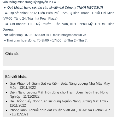
vận thông minh trong kỷ nguyên IoT 4.0.
► Quý khách hàng có nhu cầu xin liên hệ Công ty TNHH MECOSUN
➡️ Trụ sở chính: 561A Điện Biên Phủ, P.25, Q.Bình Thạnh, TP.Hồ Chí Minh
(VP-05, Tầng 24, Tòa nhà Pearl Plaza).
➡️ Chi nhánh: 1119 Mỹ Phước - Tân Vạn, KP.1, P.Phú Mỹ, TP.TDM, Bình
Dương.
☎ Điện thoại:
0703.168.009
✉ E-mail:
info@mecosun.vn.
♦ Thời gian hoạt động: Từ 8h00 – 17h00, từ Thứ 2 - Thứ 7.
Chia sẻ:
Bài viết khác:
Giải Pháp IoT Giám Sát và Kiểm Soát Năng Lượng Nhà Máy May
Mặc - 13/11/2022
Điện Năng Lượng Mặt Trời dùng cho Trạm Bơm Tưới Tiêu Nông
Nghiệp - 11/11/2022
Hệ Thống Sấy Nông Sản sử dụng Nguồn Năng Lượng Mặt Trời -
11/11/2022
Phòng lạnh ủ chuối chín đạt chuẩn VietGAP, JGAP và GlobalGAP
- 13/11/2021