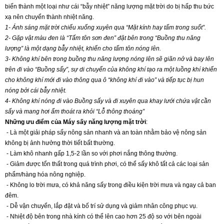
biến thành một loại như cái “bẫy nhiệt” năng lượng mặt trời do bị hấp thu bức
xạ nên chuyển thành nhiệt năng.
1- Ánh sáng mặt trời chiếu xuống xuyên qua “Mặt kính hay tấm trong suốt”.
2- Gặp vật màu đen là “Tấm tôn sơn đen” đặt bên trong “Buồng thu năng
lượng” là một dạng bẫy nhiệt, khiến cho tấm tôn nóng lên.
3- Không khí bên trong buồng thu năng lượng nóng lên sẽ giãn nở và bay lên
trên đi vào “Buồng sấy”, sự di chuyển của không khí tạo ra một luồng khí khiến
cho không khí mới đi vào thông qua ô “không khí đi vào” và tiếp tục bị hun
nóng bởi cái bẫy nhiệt.
4- Không khí nóng đi vào Buồng sấy và đi xuyên qua khay lưới chứa vật cần
sấy và mang hơi ẩm thoát ra khỏi “Lỗ thông thoáng”
Những ưu điểm của Máy sấy năng lượng mặt trời
:
- Là một giải pháp sấy nông sản nhanh và an toàn nhằm bảo vệ nông sản
không bị ảnh hưởng thời tiết bất thường.
- Làm khô nhanh gấp 1,5-2 lần so với phơi nắng thông thường.
- Giảm được tổn thất trong quá trình phơi, có thể sấy khô tất cả các loại sản
phẩm/hàng hóa nông nghiệp.
- Không lo trời mưa, có khả năng sấy trong điều kiện trời mưa và ngay cả ban
đêm.
- Dễ vận chuyển, lắp đặt và bố trí sử dụng và giảm nhân công phục vụ.
- Nhiệt độ bên trong nhà kính có thể lên cao hơn 25 độ so với bên ngoài