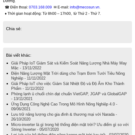
Dương.
☎ Điện thoại:
0703.168.009
✉ E-mail:
info@mecosun.vn.
♦ Thời gian hoạt động: Từ 8h00 – 17h00, từ Thứ 2 - Thứ 7.
Chia sẻ:
Bài viết khác:
Giải Pháp IoT Giám Sát và Kiểm Soát Năng Lượng Nhà Máy May
Mặc - 13/11/2022
Điện Năng Lượng Mặt Trời dùng cho Trạm Bơm Tưới Tiêu Nông
Nghiệp - 11/11/2022
Giải Pháp IoT cho việc Giám Sát Nhiệt Độ và Độ Ẩm Kho Thành
Phẩm - 11/11/2022
Phòng lạnh ủ chuối chín đạt chuẩn VietGAP, JGAP và GlobalGAP
- 13/11/2021
Ứng Dụng Công Nghệ Cao Trong Mô Hình Nông Nghiệp 4.0 -
09/06/2021
Lưu trữ năng lượng cho gia đình & thương mại với Narada -
26/10/2020
Micro-inverter là gì trong hệ thống điện mặt trời? Ưu điểm gì so với
String Inverter - 05/07/2020
Lợi ích của hệ thống điện năng lượng mặt trời lưu trữ - 02/07/2020