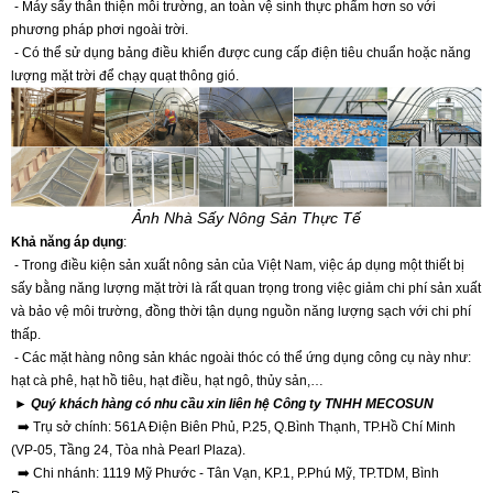
- Máy sấy thân thiện môi trường, an toàn vệ sinh thực phẩm hơn so với
phương pháp phơi ngoài trời.
- Có thể sử dụng bảng điều khiển được cung cấp điện tiêu chuẩn hoặc năng
lượng mặt trời để chạy quạt thông gió.
Ảnh Nhà Sấy Nông Sản Thực Tế
Khả năng áp dụng
:
- Trong điều kiện sản xuất nông sản của Việt Nam, việc áp dụng một thiết bị
sấy bằng năng lượng mặt trời là rất quan trọng trong việc giảm chi phí sản xuất
và bảo vệ môi trường, đồng thời tận dụng nguồn năng lượng sạch với chi phí
thấp.
- Các mặt hàng nông sản khác ngoài thóc có thể ứng dụng công cụ này như:
hạt cà phê, hạt hồ tiêu, hạt điều, hạt ngô, thủy sản,…
► Quý khách hàng có nhu cầu xin liên hệ Công ty TNHH MECOSUN
➡️ Trụ sở chính: 561A Điện Biên Phủ, P.25, Q.Bình Thạnh, TP.Hồ Chí Minh
(
VP-05, Tầng 24, Tòa nhà Pearl Plaza)
.
➡️ Chi nhánh: 1119 Mỹ Phước - Tân Vạn, KP.1, P.Phú Mỹ, TP.TDM, Bình