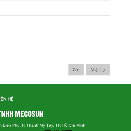
IÊN HỆ
 TNHH MECOSUN
ện Biên Phủ, P. Thạnh Mỹ Tây, TP. Hồ Chí Minh.