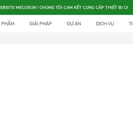
TE MECOSUN ! CHÚNG TÔI CAM KẾT CUNG CẤP THIẾT BỊ CHÍNH 
 PHẨM
GIẢI PHÁP
DỰ ÁN
DỊCH VỤ
T