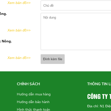
Xem bản đồ>>
ồng.
Xem bản đồ>>
k Nông.
Xem bản đồ>>
Đính kèm file
CHÍNH SÁCH
THÔNG TIN L
CÔNG TY
Hướng dẫn mua hàng
Hướng dẫn bảo hành
Địa chỉ: N1 Đi
Hình thức thanh toán