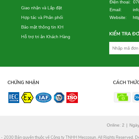
Điện thoại: 0
Giao nhận và Lắp đặt
Email: info
Hợp tác và Phân phối
Website:
ht
Bảo mật thông tin KH
KIỂM TRA Đ
Hỗ trợ tri ân Khách Hàng
CHỨNG NHẬN
CÁCH THỨ
Online:
2
|
Ngà
- 2030 Bản quyền thuộc về Công ty TNHH Meccosun. All Rights Reserved. D