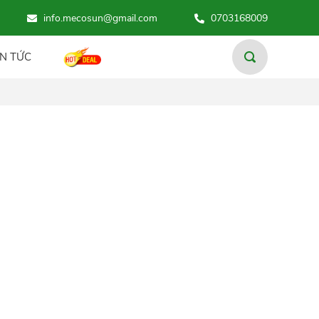
HÃNG VÀ DỊCH VỤ TỐT NHẤT.
info.mecosun@gmail.com
0703168009
IN TỨC