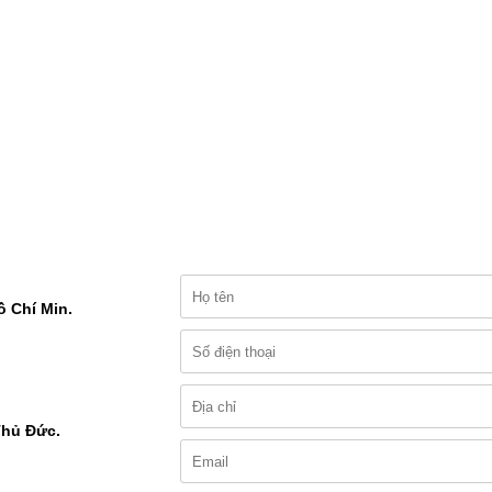
ồ Chí Min.
Thủ Đức.