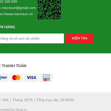
703 168 009
.mecosun@gmail.com
tps://www.mecosun.vn
ƠN HÀNG
KIỂM TRA
C THANH TOÁN
y:
626
|
Tháng:
8279
|
Tổng truy cập:
2076530
esigned by Nina.vn